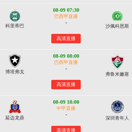
08-09 07:30
巴西甲直播
-
科里蒂巴
沙佩科恩斯
高清直播
08-09 08:00
巴西甲直播
-
博塔弗戈
弗鲁米嫩塞
高清直播
08-09 18:00
中甲直播
-
延边龙鼎
深圳青年人
高清直播