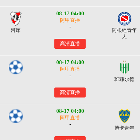
08-17 04:00
阿甲直播
-
河床
阿根廷青年
人
高清直播
08-17 04:00
阿甲直播
-
班菲尔德
高清直播
08-17 04:00
阿甲直播
-
博卡青年