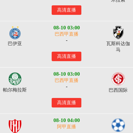
高清直播
08-10 03:00
巴西甲直播
-
巴伊亚
瓦斯科达伽
马
高清直播
08-10 03:00
巴西甲直播
-
帕尔梅拉斯
巴西国际
高清直播
08-10 04:00
阿甲直播
-