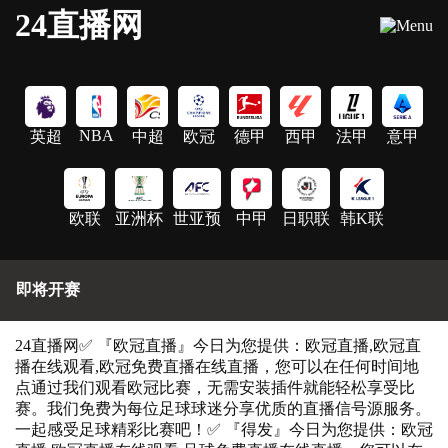
24直播网
NBA
英超
中超
欧冠
德甲
西甲
法甲
意甲
欧联
亚洲杯
世亚预
中甲
日职联
韩K联
即将开赛
24直播网✅ 『欧冠直播』今日为您提供：欧冠直播,欧冠直
播在线观看,欧冠免费直播在线直播，您可以在任何时间地
点通过我们观看欧冠比赛，无需安装插件就能轻松享受比
赛。我们免费为每位足球球迷分享优质的直播信号源服务。
一起感受足球精彩比赛吧！✅ 『得发』今日为您提供：欧冠