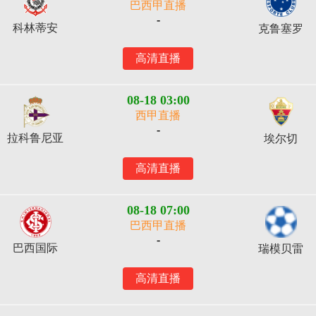
巴西甲直播
-
科林蒂安
克鲁塞罗
高清直播
08-18 03:00
西甲直播
-
拉科鲁尼亚
埃尔切
高清直播
08-18 07:00
巴西甲直播
-
巴西国际
瑞模贝雷
高清直播