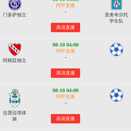
阿甲直播
-
里奥夸尔托
门多萨独立
学生队
高清直播
08-10 04:00
阿甲直播
-
阿根廷独立
高清直播
08-10 04:00
阿甲直播
-
拉普拉塔体
高清直播
操