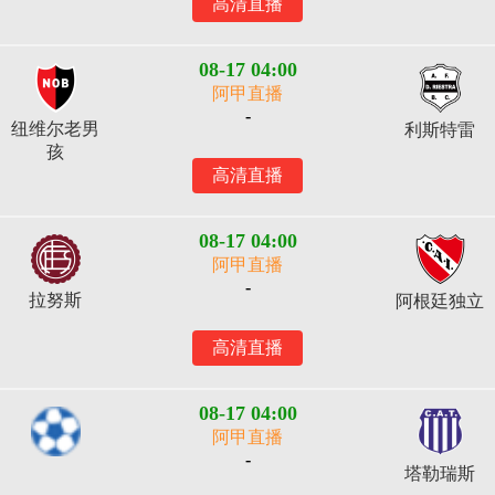
高清直播
08-17 04:00
阿甲直播
-
纽维尔老男
利斯特雷
孩
高清直播
08-17 04:00
阿甲直播
-
拉努斯
阿根廷独立
高清直播
08-17 04:00
阿甲直播
-
塔勒瑞斯