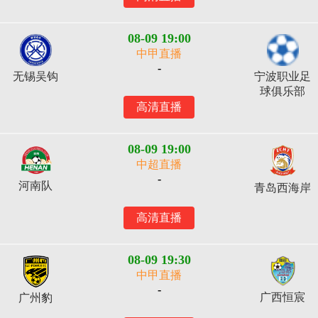
08-09 19:00
中甲直播
-
无锡吴钩
宁波职业足
球俱乐部
高清直播
08-09 19:00
中超直播
-
河南队
青岛西海岸
高清直播
08-09 19:30
中甲直播
-
广西恒宸
广州豹