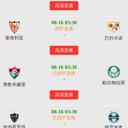
高清直播
08-16 03:30
西甲直播
-
塞维利亚
巴列卡诺
高清直播
08-16 03:30
巴西甲直播
-
帕尔梅拉斯
弗鲁米嫩塞
高清直播
08-16 03:30
巴西甲直播
-
米内罗竞技
格雷米奥